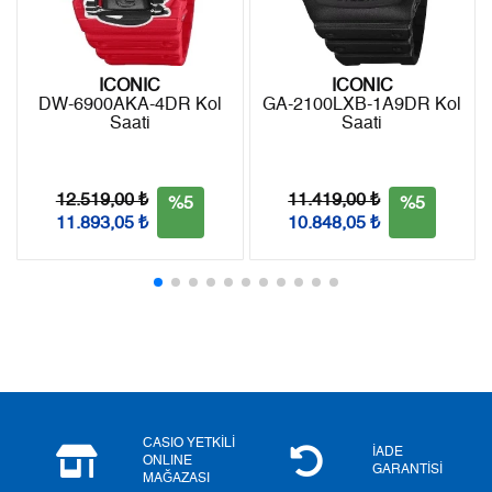
9
2.149,89 ₺
19.349,01 ₺
ICONIC
ICONIC
DW-6900AKA-4DR Kol
GA-2100LXB-1A9DR Kol
Saati
Saati
Taksit
Taksit Tutarı
Toplam Tutar
Tek Çekim
16.272,55 ₺
16.272,55 ₺
12.519,00 ₺
11.419,00 ₺
%5
%5
11.893,05 ₺
10.848,05 ₺
2
8.136,28 ₺
16.272,56 ₺
3
5.691,69 ₺
17.075,07 ₺
4
4.354,21 ₺
17.416,84 ₺
5
3.554,12 ₺
17.770,60 ₺
6
3.023,51 ₺
18.141,06 ₺
CASIO YETKİLİ
İADE
ONLINE
GARANTİSİ
MAĞAZASI
7
2.646,76 ₺
18.527,32 ₺