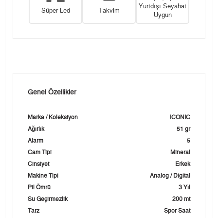
Yurtdışı Seyahat
Süper Led
Takvim
Uygun
Genel Özellikler
Marka / Koleksiyon
ICONIC
Ağırlık
51 gr
Alarm
5
Cam Tipi
Mineral
Cinsiyet
Erkek
Makine Tipi
Analog / Digital
Pil Ömrü
3 Yıl
Su Geçirmezlik
200 mt
Tarz
Spor Saat