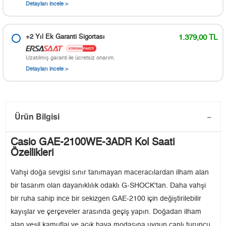
Detayları incele >
+2 Yıl Ek Garanti Sigortası
1.379,00 TL
Uzatılmış garanti ile ücretsiz onarım.
Detayları incele >
Ürün Bilgisi
Casio GAE-2100WE-3ADR Kol Saati
Özellikleri
Vahşi doğa sevgisi sınır tanımayan maceracılardan ilham alan
bir tasarım olan dayanıklılık odaklı G-SHOCK'tan. Daha vahşi
bir ruha sahip ince bir sekizgen GAE-2100 için değiştirilebilir
kayışlar ve çerçeveler arasında geçiş yapın. Doğadan ilham
alan yeşil kamuflaj ve açık hava modasına uygun canlı turuncu,