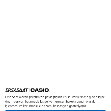
Taksit
Taksit Tutarı
Toplam Tutar
Tek Çekim
16.272,55 ₺
16.272,55 ₺
2
8.136,28 ₺
16.272,56 ₺
3
5.691,69 ₺
17.075,07 ₺
4
4.354,21 ₺
17.416,84 ₺
5
3.554,12 ₺
17.770,60 ₺
6
3.023,51 ₺
18.141,06 ₺
7
2.646,76 ₺
18.527,32 ₺
8
2.366,30 ₺
18.930,40 ₺