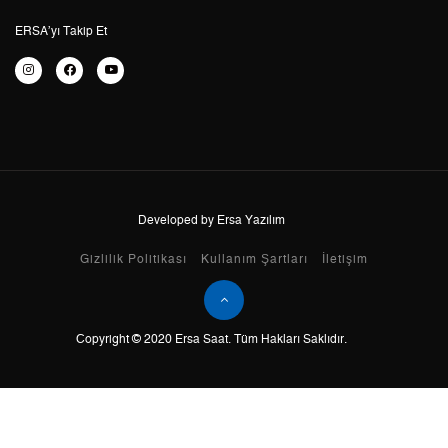
6
3.023,51 ₺
18.141,06 ₺
ERSA’yı Takip Et
7
2.646,76 ₺
18.527,32 ₺
8
2.366,30 ₺
18.930,40 ₺
9
2.149,89 ₺
19.349,01 ₺
Developed by Ersa Yazılım
Taksit
Taksit Tutarı
Toplam Tutar
Gizlilik Politikası
Kullanım Şartları
İletişim
Tek Çekim
16.272,55 ₺
16.272,55 ₺
Copyright © 2020 Ersa Saat. Tüm Hakları Saklıdır.
2
8.136,28 ₺
16.272,56 ₺
3
5.691,69 ₺
17.075,07 ₺
4
4.354,21 ₺
17.416,84 ₺