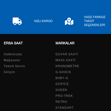
8
2.366,30 ₺
18.930,40 ₺
VADE FARKSIZ
9
2.149,89 ₺
19.349,01 ₺
HIZLI KARGO
TAKSİT
SEÇENEKLERİ
ERSA SAAT
MARKALAR
Taksit
Taksit Tutarı
Toplam Tutar
Hakkımızda
Tek Çekim
16.272,55 ₺
DUVAR SAATİ
16.272,55 ₺
Mağazalar
MASA SAATİ
2
8.136,28 ₺
16.272,56 ₺
Teknik Servis
KRONOMETRE
İletişim
G-SHOCK
3
5.691,69 ₺
17.075,07 ₺
BABY-G
EDIFICE
4
4.354,21 ₺
17.416,84 ₺
SHEEN
PRO-TREK
5
3.554,12 ₺
17.770,60 ₺
RETRO
6
3.023,51 ₺
18.141,06 ₺
STANDART