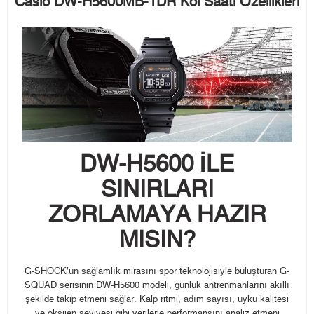
Casio DW-H5600MB-1DR Kol Saati Özellikleri
DW-H5600 İLE
SINIRLARI
ZORLAMAYA HAZIR
MISIN?
G-SHOCK’un sağlamlık mirasını spor teknolojisiyle buluşturan G-
SQUAD serisinin DW-H5600 modeli, günlük antrenmanlarını akıllı
şekilde takip etmeni sağlar. Kalp ritmi, adım sayısı, uyku kalitesi
ve oksijen seviyesi gibi verilerle performansını analiz etmeni