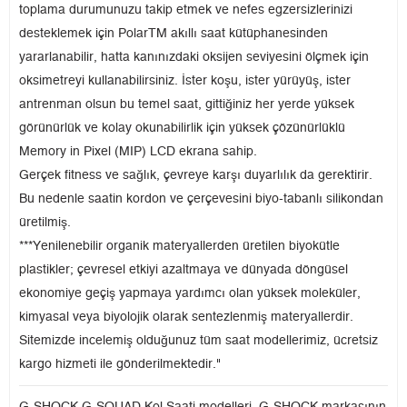
toplama durumunuzu takip etmek ve nefes egzersizlerinizi
desteklemek için PolarTM akıllı saat kütüphanesinden
yararlanabilir, hatta kanınızdaki oksijen seviyesini ölçmek için
oksimetreyi kullanabilirsiniz. İster koşu, ister yürüyüş, ister
antrenman olsun bu temel saat, gittiğiniz her yerde yüksek
görünürlük ve kolay okunabilirlik için yüksek çözünürlüklü
Memory in Pixel (MIP) LCD ekrana sahip.
Gerçek fitness ve sağlık, çevreye karşı duyarlılık da gerektirir.
Bu nedenle saatin kordon ve çerçevesini biyo-tabanlı silikondan
üretilmiş.
***Yenilenebilir organik materyallerden üretilen biyokütle
plastikler; çevresel etkiyi azaltmaya ve dünyada döngüsel
ekonomiye geçiş yapmaya yardımcı olan yüksek moleküler,
kimyasal veya biyolojik olarak sentezlenmiş materyallerdir.
Sitemizde incelemiş olduğunuz tüm saat modellerimiz, ücretsiz
kargo hizmeti ile gönderilmektedir."