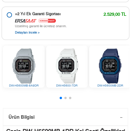
+2 Yıl Ek Garanti Sigortası
2.529,00 TL
Uzatılmış garanti ile ücretsiz onarım.
Detayları incele >
DW-H5600MB-8A9DR
DW-H5600-7DR
DW-H5600MB-2DR
Ürün Bilgisi