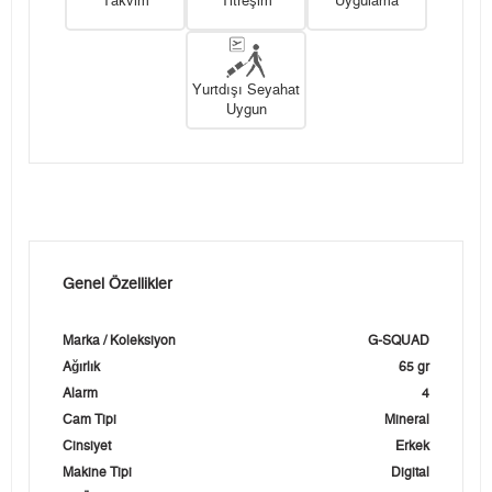
Takvim
Titreşim
Uygulama
Yurtdışı Seyahat
Uygun
Genel Özellikler
Marka / Koleksiyon
G-SQUAD
Ağırlık
65 gr
Alarm
4
Cam Tipi
Mineral
Cinsiyet
Erkek
Makine Tipi
Digital