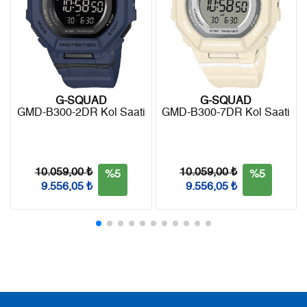
7
4.794,81 ₺
33.563,67 ₺
8
4.286,73 ₺
34.293,84 ₺
9
3.894,70 ₺
35.052,30 ₺
G-SQUAD
G-SQUAD
GMD-B300-2DR Kol Saati
GMD-B300-7DR Kol Saati
Taksit
Taksit Tutarı
Toplam Tutar
Tek Çekim
29.479,00 ₺
29.479,00 ₺
10.059,00 ₺
10.059,00 ₺
%5
%5
9.556,05 ₺
9.556,05 ₺
2
14.739,50 ₺
29.479,00 ₺
3
10.310,95 ₺
30.932,85 ₺
4
7.887,99 ₺
31.551,96 ₺
5
6.438,57 ₺
32.192,85 ₺