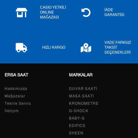
6
5.477,33 ₺
32.863,98 ₺
CASIO YETKİLİ
İADE
ONLINE
GARANTİSİ
MAĞAZASI
7
4.794,81 ₺
33.563,67 ₺
8
4.286,73 ₺
34.293,84 ₺
VADE FARKSIZ
9
3.894,70 ₺
35.052,30 ₺
HIZLI KARGO
TAKSİT
SEÇENEKLERİ
ERSA SAAT
MARKALAR
Taksit
Taksit Tutarı
Toplam Tutar
Hakkımızda
Tek Çekim
29.479,00 ₺
DUVAR SAATİ
29.479,00 ₺
Mağazalar
MASA SAATİ
2
14.739,50 ₺
29.479,00 ₺
Teknik Servis
KRONOMETRE
İletişim
G-SHOCK
3
10.310,95 ₺
30.932,85 ₺
BABY-G
EDIFICE
4
7.887,99 ₺
31.551,96 ₺
SHEEN