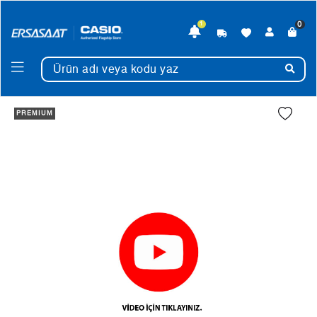
0
1
PREMIUM