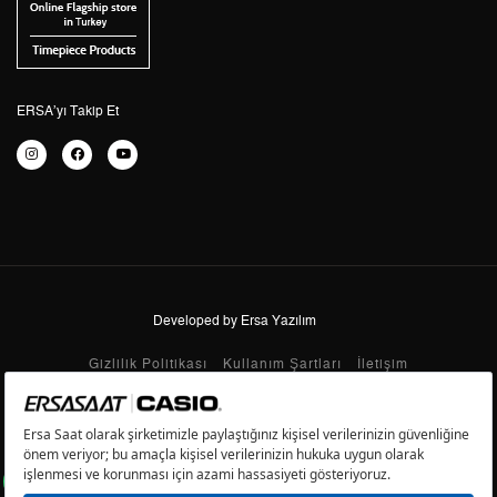
4
7.887,99 ₺
31.551,96 ₺
5
6.438,57 ₺
32.192,85 ₺
6
5.477,33 ₺
32.863,98 ₺
ERSA’yı Takip Et
7
4.794,81 ₺
33.563,67 ₺
8
4.286,73 ₺
34.293,84 ₺
9
3.894,70 ₺
35.052,30 ₺
Developed by Ersa Yazılım
Taksit
Taksit Tutarı
Toplam Tutar
Gizlilik Politikası
Kullanım Şartları
İletişim
Tek Çekim
29.479,00 ₺
29.479,00 ₺
Copyright © 2020 Ersa Saat. Tüm Hakları Saklıdır.
2
14.739,50 ₺
29.479,00 ₺