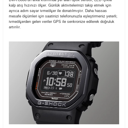
DW-H5600’ün arka kısmında yer alan optik sensör, LED ışıkla
kalp atış hızınızı ölçer. Günlük aktivitelerinizi takip etmek için
ayrıca adım sayar ivmeölçer ile donatılmıştır. Daha hassas
mesafe ölçümleri için saatinizi telefonunuzla eşleştirmeniz yeterli;
ivmeölçerden gelen veriler GPS ile senkronize edilerek doğruluk
artırılır.