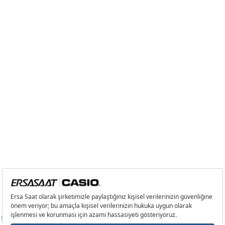
5
2.690,96 ₺
13.454,80 ₺
6
2.289,21 ₺
13.735,26 ₺
7
2.003,96 ₺
14.027,72 ₺
8
1.791,61 ₺
14.332,88 ₺
9
1.627,76 ₺
14.649,84 ₺
Taksit
Taksit Tutarı
Toplam Tutar
Tek Çekim
12.320,55 ₺
12.320,55 ₺
2
6.160,28 ₺
12.320,56 ₺
3
4.309,39 ₺
12.928,17 ₺