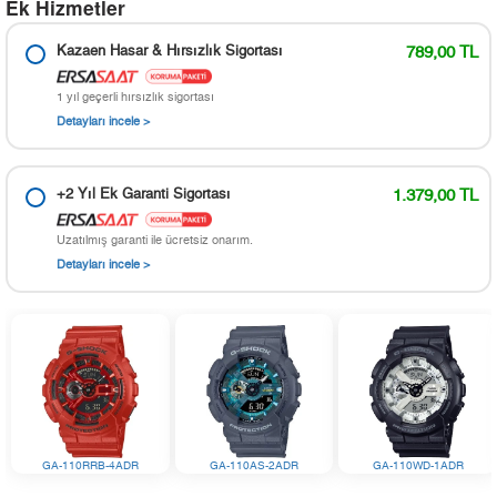
Ek Hizmetler
Kazaen Hasar & Hırsızlık Sigortası
789,00 TL
1 yıl geçerli hırsızlık sigortası
Detayları incele >
+2 Yıl Ek Garanti Sigortası
1.379,00 TL
Uzatılmış garanti ile ücretsiz onarım.
Detayları incele >
GA-110RRB-4ADR
GA-110AS-2ADR
GA-110WD-1ADR