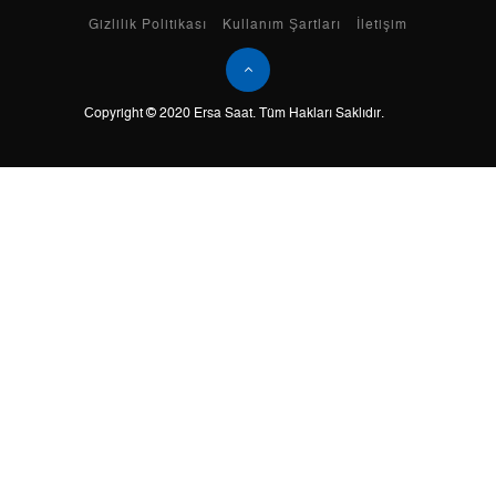
Taksit
Taksit Tutarı
Toplam Tutar
Gizlilik Politikası
Kullanım Şartları
İletişim
Tek Çekim
12.320,55 ₺
12.320,55 ₺
Copyright © 2020 Ersa Saat. Tüm Hakları Saklıdır.
2
6.160,28 ₺
12.320,56 ₺
3
4.309,39 ₺
12.928,17 ₺
4
3.296,73 ₺
13.186,92 ₺
5
2.690,96 ₺
13.454,80 ₺
6
2.289,21 ₺
13.735,26 ₺
7
2.003,96 ₺
14.027,72 ₺
8
1.791,61 ₺
14.332,88 ₺
9
1.627,76 ₺
14.649,84 ₺