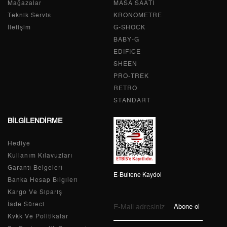
Mağazalar
MASA SAATİ
2
6.160,28 ₺
12.320,56 ₺
Teknik Servis
KRONOMETRE
İletişim
G-SHOCK
3
4.309,39 ₺
12.928,17 ₺
BABY-G
EDIFICE
4
3.296,73 ₺
13.186,92 ₺
SHEEN
PRO-TREK
5
2.690,96 ₺
13.454,80 ₺
RETRO
6
2.289,21 ₺
13.735,26 ₺
STANDART
BİLGİLENDİRME
7
2.003,96 ₺
14.027,72 ₺
Hediye
8
1.791,61 ₺
14.332,88 ₺
Kullanım Kılavuzları
9
1.627,76 ₺
14.649,84 ₺
Garanti Belgeleri
E-Bültene Kaydol
Banka Hesap Bilgileri
Kargo Ve Sipariş
İade Süreci
Abone ol
Kvkk Ve Politikalar
Taksit
Taksit Tutarı
Toplam Tutar