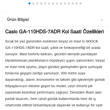
Ürün Bilgisi
Casio GA-110HDS-7ADR Kol Saati Özellikleri
Sıcak bir yaz gününden esinlenen beyaz ve mavi G-SHOCK
GA-110HDS-7ADR kol saati, şıklık ve fonksiyonelliği bir arada
sunuyor. Mavi fosforlu kadranı, geceleri denizde parıldayan
biyolüminesan planktonların büyüleyici ışığını yansıtırken; beyaz
ve mavi renk uyumu, plajın gündüz güneşinden gece yumuşak
tonlarına geçişini zarifçe yansıtıyor. 200 metre suya
dayanıklılığı, alarm, kronometre ve takvim gibi işlevleriyle günlük
ihtiyaçlarınızın ötesine geçen bu model, uzun ömürlü pili
sayesinde kesintisiz performans sağlıyor. Denizden ilham alan
parlak tasarımı, hem rahat günlük kullanımlarda hem de iş
ortamında stilinizi tamamlayacak dayanıklı ve kullanışlı bir saat