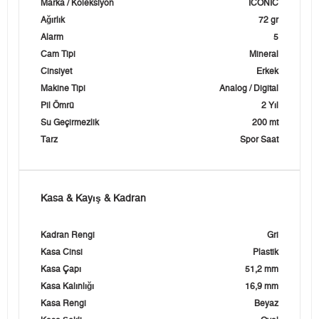
Marka / Koleksiyon
ICONIC
Ağırlık
72 gr
Alarm
5
Cam Tipi
Mineral
Cinsiyet
Erkek
Makine Tipi
Analog / Digital
Pil Ömrü
2 Yıl
Su Geçirmezlik
200 mt
Tarz
Spor Saat
Kasa & Kayış & Kadran
Kadran Rengi
Gri
Kasa Cinsi
Plastik
Kasa Çapı
51,2 mm
Kasa Kalınlığı
16,9 mm
Kasa Rengi
Beyaz