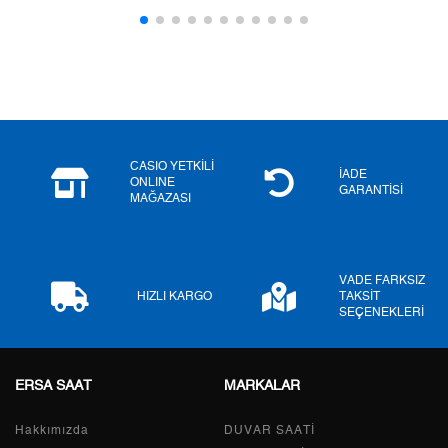
3
4.309,39 ₺
12.928,17 ₺
4
3.296,73 ₺
13.186,92 ₺
5
2.690,96 ₺
13.454,80 ₺
6
2.289,21 ₺
13.735,26 ₺
CASIO YETKİLİ
İADE
ONLINE
GARANTİSİ
MAĞAZASI
7
2.003,96 ₺
14.027,72 ₺
8
1.791,61 ₺
14.332,88 ₺
VADE FARKSIZ
9
1.627,76 ₺
14.649,84 ₺
HIZLI KARGO
TAKSİT
SEÇENEKLERİ
ERSA SAAT
MARKALAR
Taksit
Taksit Tutarı
Toplam Tutar
Hakkımızda
Tek Çekim
12.320,55 ₺
DUVAR SAATİ
12.320,55 ₺