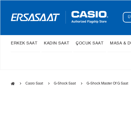
ERKEK SAAT
KADIN SAAT
ÇOCUK SAAT
MASA & D
Casio Saat
G-Shock Saat
G-Shock Master Of G Saat