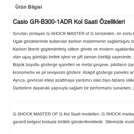
Ürün Bilgisi
Casio GR-B300-1ADR Kol Saati Özellikleri
Sınırları zorlayan G-SHOCK MASTER of G serisinden, en zorlu 
Uçak gövdelerinde kullanılan karbon malzemenin sağlamlığını taş
Karbon fiberle güçlendirilmiş silikon gövde ve modern uçaklard
olan uçuş günlüğü bellek işlevi ve çift zaman özelliği sayesinde,
Büyük boyutlu gösterge işaretleri ve metal çerçeve, pilotların z
kronometre ve pil seviyesini gösterir. Kokpit gösterge panelini a
Ayrıca, çevresel etkiyi azaltmaya yardımcı olan biyo-tabanlı sili
Darbelere dayanıklı yapısıyla sağlam bir performans sunarken, 2
G-SHOCK MASTER OF G Kol Saati modelleri, G-SHOCK markasının Tü
garanti belgesi koduyla birlikte gönderilmektedir. Sitemizde incel