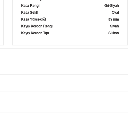
Kasa Rengi
Gri-Siyah
Kasa Şekli
Oval
Kasa Yüksekliği
59 mm
Kayış Kordon Rengi
Siyah
Kayış Kordon Tipi
Silikon
Taksit
Taksit Tutarı
Toplam Tutar
Tek Çekim
25.069,55 ₺
25.069,55 ₺
tillerinde verilen siparişler tatil bitiminde kargoya verilir.
n her yerine 2.500₺ ve üzeri alışverişlerde Yurtiçi Kargo ile ücretsiz g
2
12.534,78 ₺
25.069,56 ₺