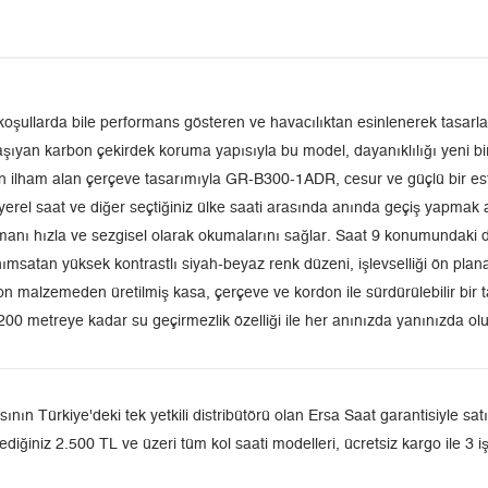
koşullarda bile performans gösteren ve havacılıktan esinlenerek ta
ıyan karbon çekirdek koruma yapısıyla bu model, dayanıklılığı yeni bir
an ilham alan çerçeve tasarımıyla GR-B300-1ADR, cesur ve güçlü bir est
 yerel saat ve diğer seçtiğiniz ülke saati arasında anında geçiş yapmak a
amanı hızla ve sezgisel olarak okumalarını sağlar. Saat 9 konumundaki d
nımsatan yüksek kontrastlı siyah-beyaz renk düzeni, işlevselliği ön plana
kon malzemeden üretilmiş kasa, çerçeve ve kordon ile sürdürülebilir bir 
00 metreye kadar su geçirmezlik özelliği ile her anınızda yanınızda olu
rkiye'deki tek yetkili distribütörü olan Ersa Saat garantisiyle satış
ediğiniz 2.500 TL ve üzeri tüm kol saati modelleri, ücretsiz kargo ile 3 