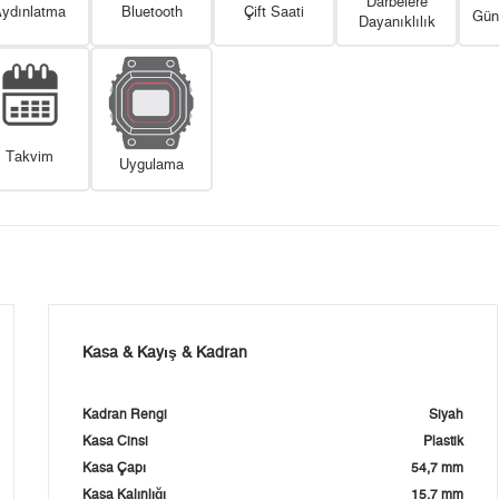
Darbelere
ydınlatma
Bluetooth
Çift Saati
Güne
Dayanıklılık
Takvim
Uygulama
Kasa & Kayış & Kadran
Kadran Rengi
Siyah
Kasa Cinsi
Plastik
Kasa Çapı
54,7 mm
Kasa Kalınlığı
15,7 mm