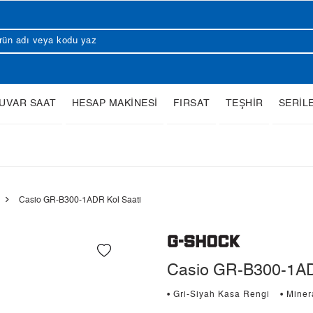
UVAR SAAT
HESAP MAKİNESİ
FIRSAT
TEŞHİR
SERİL
Casio GR-B300-1ADR Kol Saati
Casio GR-B300-1AD
• Gri-Siyah Kasa Rengi
• Mine