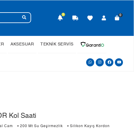
1
0
ER
AKSESUAR
TEKNİK SERVİS
R Kol Saati
ral Cam
• 200 Mt Su Geçirmezlik
• Silikon Kayış Kordon