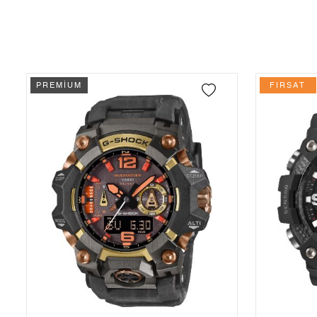
İade
3
8.768,64 ₺
26.305,92 ₺
- Kargonuz elinize ulaştığı tarihten itibaren 14 gün içerisinde iade
4
6.708,11 ₺
26.832,44 ₺
5
5.475,49 ₺
27.377,45 ₺
PREMİUM
FIRSAT
6
4.658,04 ₺
27.948,24 ₺
7
4.077,61 ₺
28.543,27 ₺
8
3.645,53 ₺
29.164,24 ₺
9
3.312,14 ₺
29.809,26 ₺
Taksit
Taksit Tutarı
Toplam Tutar
Tek Çekim
25.069,55 ₺
25.069,55 ₺