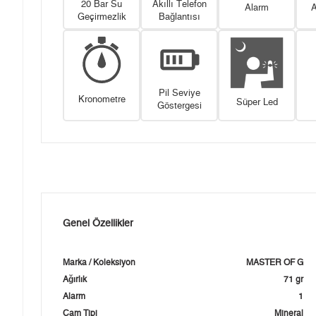
20 Bar Su
Akıllı Telefon
Alarm
A
Geçirmezlik
Bağlantısı
Pil Seviye
Kronometre
Süper Led
Göstergesi
Genel Özellikler
Marka / Koleksiyon
MASTER OF G
Ağırlık
71 gr
Alarm
1
Cam Tipi
Mineral