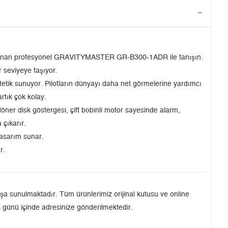
sarlanan profesyonel GRAVITYMASTER GR-B300-1ADR ile tanışın.
 seviyeye taşıyor.
etik sunuyor. Pilotların dünyayı daha net görmelerine yardımcı
rtık çok kolay.
öner disk göstergesi, çift bobinli motor sayesinde alarm,
 çıkarır.
tasarım sunar.
r.
a sunulmaktadır. Tüm ürünlerimiz orijinal kutusu ve online
iş günü içinde adresinize gönderilmektedir.