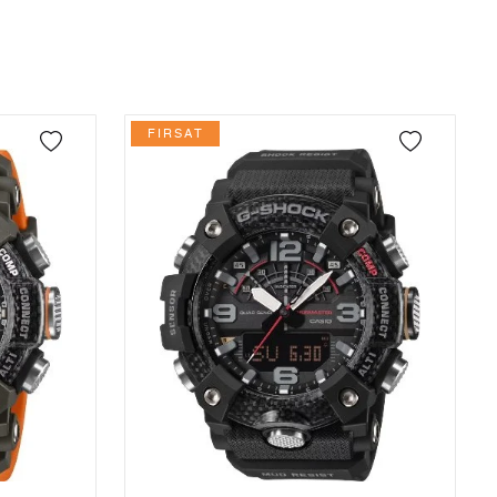
3
8.768,64 ₺
26.305,92 ₺
4
6.708,11 ₺
26.832,44 ₺
5
5.475,49 ₺
27.377,45 ₺
FIRSAT
6
4.658,04 ₺
27.948,24 ₺
7
4.077,61 ₺
28.543,27 ₺
8
3.645,53 ₺
29.164,24 ₺
9
3.312,14 ₺
29.809,26 ₺
Taksit
Taksit Tutarı
Toplam Tutar
Tek Çekim
25.069,55 ₺
25.069,55 ₺