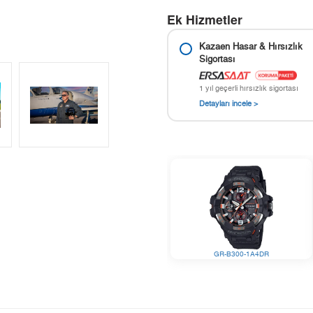
Ek Hizmetler
Kazaen Hasar & Hırsızlık
Sigortası
1 yıl geçerli hırsızlık sigortası
Detayları incele >
GR-B300-1A4DR