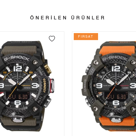
3
8.768,64 ₺
26.305,92 ₺
ÖNERİLEN ÜRÜNLER
 edebilirsiniz.
4
6.708,11 ₺
26.832,44 ₺
5
5.475,49 ₺
27.377,45 ₺
FIRSAT
6
4.658,04 ₺
27.948,24 ₺
7
4.077,61 ₺
28.543,27 ₺
8
3.645,53 ₺
29.164,24 ₺
9
3.312,14 ₺
29.809,26 ₺
Taksit
Taksit Tutarı
Toplam Tutar
Tek Çekim
25.069,55 ₺
25.069,55 ₺