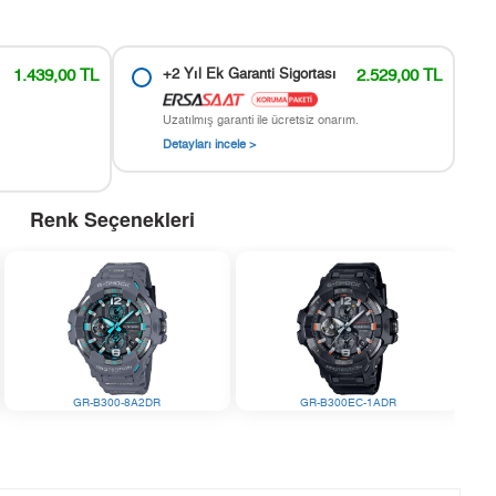
1.439,00 TL
+2 Yıl Ek Garanti Sigortası
2.529,00 TL
Uzatılmış garanti ile ücretsiz onarım.
Detayları incele >
Renk Seçenekleri
GR-B300-8A2DR
GR-B300EC-1ADR