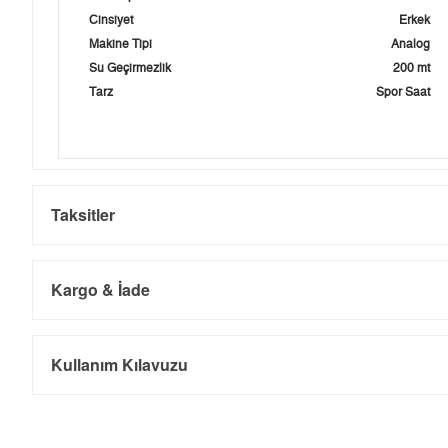
Cinsiyet
Erkek
Makine Tipi
Analog
Su Geçirmezlik
200 mt
Tarz
Spor Saat
Taksitler
Kargo & İade
Kargo ve Sipariş
Taksit
Taksit Tutarı
Toplam Tutar
Kullanım Kılavuzu
Tek Çekim
25.069,55 ₺
25.069,55 ₺
- Sipariş gönderimi 3 iş günü içinde yapılmaktadır. Resmi bayram ta
- İnternet mağazamızdan yapacağınız tüm alışverişlerde Türkiye'ni
2
12.534,78 ₺
25.069,56 ₺