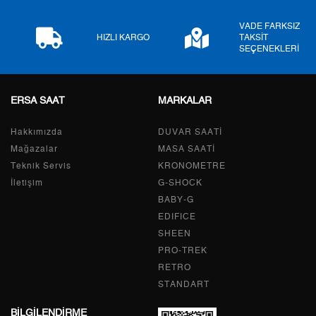
7
0,00 ₺
0,00 ₺
VADE FARKSIZ
HIZLI KARGO
TAKSİT
SEÇENEKLERİ
8
0,00 ₺
0,00 ₺
9
0,00 ₺
0,00 ₺
ERSA SAAT
MARKALAR
Hakkımızda
DUVAR SAATİ
Mağazalar
MASA SAATİ
Taksit
Taksit Tutarı
Toplam Tutar
Teknik Servis
KRONOMETRE
İletişim
G-SHOCK
Tek Çekim
0,00 ₺
0,00 ₺
BABY-G
2
0,00 ₺
0,00 ₺
EDIFICE
SHEEN
3
0,00 ₺
0,00 ₺
PRO-TREK
RETRO
4
0,00 ₺
0,00 ₺
STANDART
5
0,00 ₺
0,00 ₺
BİLGİLENDİRME