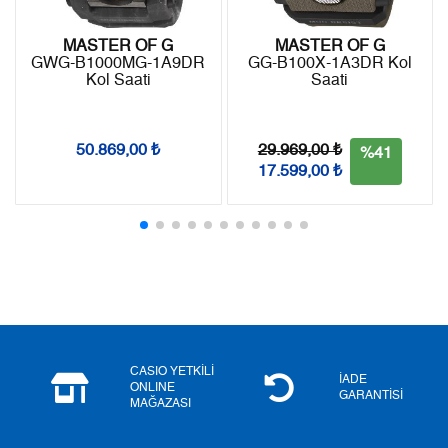
8
0,00 ₺
0,00 ₺
MASTER OF G
MASTER OF G
GWG-B1000MG-1A9DR
GG-B100X-1A3DR Kol
9
0,00 ₺
0,00 ₺
Kol Saati
Saati
29.969,00 ₺
50.869,00 ₺
%41
17.599,00 ₺
Taksit
Taksit Tutarı
Toplam Tutar
Tek Çekim
0,00 ₺
0,00 ₺
2
0,00 ₺
0,00 ₺
3
0,00 ₺
0,00 ₺
4
0,00 ₺
0,00 ₺
CASIO YETKİLİ
İADE
ONLINE
5
0,00 ₺
0,00 ₺
GARANTİSİ
MAĞAZASI
6
0,00 ₺
0,00 ₺