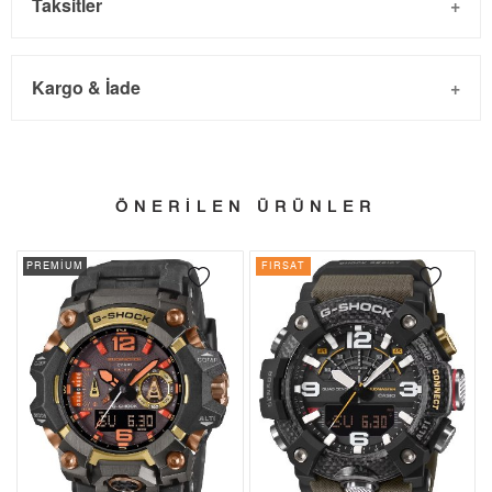
Taksitler
Kargo & İade
Kargo ve Sipariş
Taksit
Taksit Tutarı
Toplam Tutar
- Sipariş gönderimi 3 iş günü içinde yapılmaktadır. Resmi
Tek Çekim
0,00 ₺
0,00 ₺
ÖNERİLEN ÜRÜNLER
bayram tatillerinde verilen siparişler tatil bitiminde kargoya
2
0,00 ₺
0,00 ₺
verilir.
PREMİUM
FIRSAT
- İnternet mağazamızdan yapacağınız tüm alışverişlerde
3
0,00 ₺
0,00 ₺
Türkiye'nin her yerine 2.500₺ ve üzeri alışverişlerde Yurtiçi
4
0,00 ₺
0,00 ₺
Kargo ile ücretsiz gönderilir.
İade
5
0,00 ₺
0,00 ₺
- Kargonuz elinize ulaştığı tarihten itibaren 14 gün içerisinde
6
0,00 ₺
0,00 ₺
iade edebilirsiniz.
7
0,00 ₺
0,00 ₺