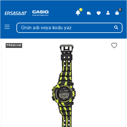
0
1
PREMIUM