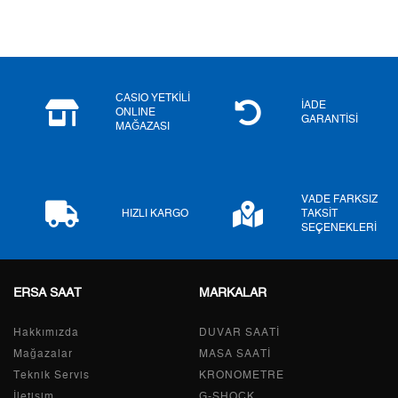
4
10.258,75 ₺
41.035,00 ₺
5
8.373,70 ₺
41.868,50 ₺
6
7.123,56 ₺
42.741,36 ₺
CASIO YETKİLİ
İADE
ONLINE
GARANTİSİ
MAĞAZASI
7
6.235,91 ₺
43.651,37 ₺
8
5.575,12 ₺
44.600,96 ₺
VADE FARKSIZ
9
5.065,27 ₺
45.587,43 ₺
HIZLI KARGO
TAKSİT
SEÇENEKLERİ
ERSA SAAT
MARKALAR
Taksit
Taksit Tutarı
Toplam Tutar
Hakkımızda
Tek Çekim
38.339,00 ₺
DUVAR SAATİ
38.339,00 ₺
Mağazalar
MASA SAATİ
2
19.169,50 ₺
38.339,00 ₺
Teknik Servis
KRONOMETRE
İletişim
G-SHOCK