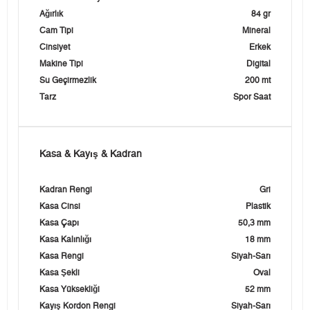
Ağırlık
84 gr
Cam Tipi
Mineral
Cinsiyet
Erkek
Makine Tipi
Digital
Su Geçirmezlik
200 mt
Tarz
Spor Saat
Kasa & Kayış & Kadran
Kadran Rengi
Gri
Kasa Cinsi
Plastik
Kasa Çapı
50,3 mm
Kasa Kalınlığı
18 mm
Kasa Rengi
Siyah-Sarı
Kasa Şekli
Oval
Kasa Yüksekliği
52 mm
Kayış Kordon Rengi
Siyah-Sarı