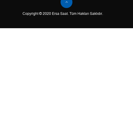
Tek Çekim
38.339,00 ₺
38.339,00 ₺
Copyright © 2020 Ersa Saat. Tüm Hakları Saklıdır.
2
19.169,50 ₺
38.339,00 ₺
3
13.409,93 ₺
40.229,79 ₺
4
10.258,75 ₺
41.035,00 ₺
5
8.373,70 ₺
41.868,50 ₺
6
7.123,56 ₺
42.741,36 ₺
7
6.235,91 ₺
43.651,37 ₺
8
5.575,12 ₺
44.600,96 ₺
9
5.065,27 ₺
45.587,43 ₺