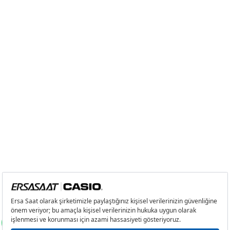
7
6.235,91 ₺
43.651,37 ₺
8
5.575,12 ₺
44.600,96 ₺
9
5.065,27 ₺
45.587,43 ₺
Taksit
Taksit Tutarı
Toplam Tutar
Tek Çekim
38.339,00 ₺
38.339,00 ₺
2
19.169,50 ₺
38.339,00 ₺
3
13.409,93 ₺
40.229,79 ₺
4
10.258,75 ₺
41.035,00 ₺
5
8.373,70 ₺
41.868,50 ₺