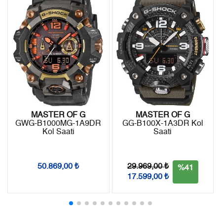
5
8.373,70 ₺
41.868,50 ₺
- Kargonuz elinize ulaştığı tarihten itibaren 14 gün içerisinde
6
7.123,56 ₺
42.741,36 ₺
iade edebilirsiniz.
7
6.235,91 ₺
43.651,37 ₺
8
5.575,12 ₺
44.600,96 ₺
9
5.065,27 ₺
45.587,43 ₺
MASTER OF G
MASTER OF G
GWG-B1000MG-1A9DR
GG-B100X-1A3DR Kol
Kol Saati
Saati
Taksit
Taksit Tutarı
Toplam Tutar
Tek Çekim
38.339,00 ₺
38.339,00 ₺
29.969,00 ₺
50.869,00 ₺
%41
17.599,00 ₺
2
19.169,50 ₺
38.339,00 ₺
3
13.409,93 ₺
40.229,79 ₺