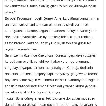
saati, ilhamını küçük boyutuna rağmen etkileyici bir savunma
mekanizmasına sahip olan üç çizgili zehirli ok kurbağasından
alıyor.*
Bu özel Frogman modeli, Güney Amerika yağmur ormanlarının
en dikkat çekici canlılarından biri olan üç çizgili zehirli ok
kurbağasına adanmış özgün bir tasarım sunuyor. Kurbağanın
doğadaki dayanıklılığı ve uyarı niteliğindeki çarpıcı renkleri,
saate karakter kazandıran yeşil ve siyah tonlarla güçlü bir
biçimde yorumlanıyor.
Siyah zemin üzerinde öne çıkan flüoresan yeşil dikey çizgiler,
kurbağanın enerjik ve tehlikeyi haber veren görünümünü
vurgulayan çarpıcı bir kontrast yaratıyor. Kurbağa derisinin
dokusunu anımsatan sprey kaplama yüzey, çerçeve ve kordon
boyunca saate özgün ve dinamik bir his kazandırıyor. Frogman
serisinin vazgeçilmez simgesi olan dalış yapan kurbağa figürü
ise arka kapakta ikonik yerini koruyor.
Tough Solar güneş enerjisi teknolojisiyle donatılan model, pil
değişimine gerek kalmadan güvenilir performans sunarken, iç