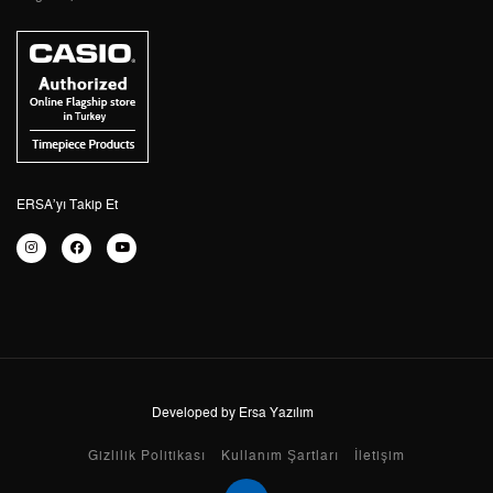
2
19.169,50 ₺
38.339,00 ₺
3
13.409,93 ₺
40.229,79 ₺
4
10.258,75 ₺
41.035,00 ₺
5
8.373,70 ₺
41.868,50 ₺
6
7.123,56 ₺
42.741,36 ₺
ERSA’yı Takip Et
7
6.235,91 ₺
43.651,37 ₺
8
5.575,12 ₺
44.600,96 ₺
9
5.065,27 ₺
45.587,43 ₺
Developed by Ersa Yazılım
Taksit
Taksit Tutarı
Toplam Tutar
Gizlilik Politikası
Kullanım Şartları
İletişim