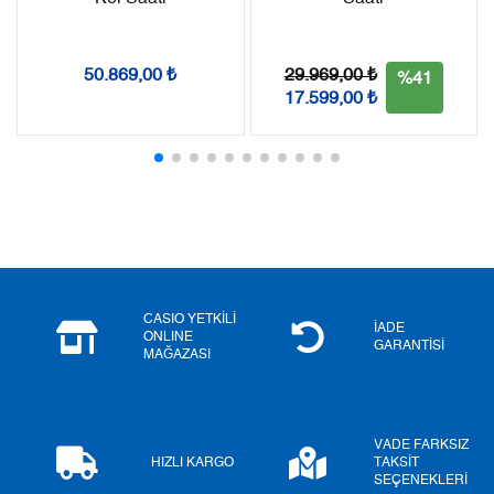
Taksit
Taksit Tutarı
Toplam Tutar
Tek Çekim
64.428,05 ₺
64.428,05 ₺
29.969,00 ₺
50.869,00 ₺
%41
17.599,00 ₺
2
32.214,03 ₺
64.428,06 ₺
3
22.535,17 ₺
67.605,51 ₺
4
17.239,66 ₺
68.958,64 ₺
5
14.071,87 ₺
70.359,35 ₺
6
11.971,02 ₺
71.826,12 ₺
CASIO YETKİLİ
İADE
ONLINE
GARANTİSİ
MAĞAZASI
7
10.479,34 ₺
73.355,38 ₺
8
9.368,90 ₺
74.951,20 ₺
VADE FARKSIZ
9
8.512,10 ₺
76.608,90 ₺
HIZLI KARGO
TAKSİT
SEÇENEKLERİ