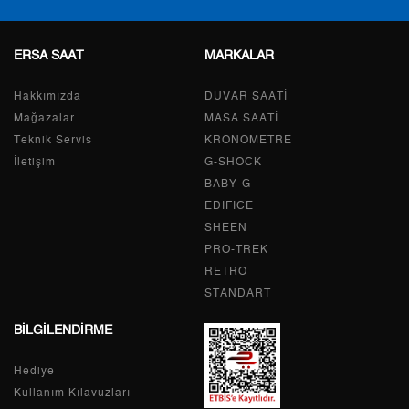
ERSA SAAT
MARKALAR
Taksit
Taksit Tutarı
Toplam Tutar
Hakkımızda
Tek Çekim
64.428,05 ₺
DUVAR SAATİ
64.428,05 ₺
Mağazalar
MASA SAATİ
2
32.214,03 ₺
64.428,06 ₺
Teknik Servis
KRONOMETRE
İletişim
G-SHOCK
3
22.535,17 ₺
67.605,51 ₺
BABY-G
EDIFICE
4
17.239,66 ₺
68.958,64 ₺
SHEEN
PRO-TREK
5
14.071,87 ₺
70.359,35 ₺
RETRO
6
11.971,02 ₺
71.826,12 ₺
STANDART
BİLGİLENDİRME
7
10.479,34 ₺
73.355,38 ₺
Hediye
8
9.368,90 ₺
74.951,20 ₺
Kullanım Kılavuzları