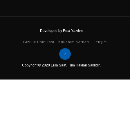
8
9.368,90 ₺
74.951,20 ₺
9
8.512,10 ₺
76.608,90 ₺
Developed by Ersa Yazılım
Taksit
Taksit Tutarı
Toplam Tutar
Gizlilik Politikası
Kullanım Şartları
İletişim
Tek Çekim
64.428,05 ₺
64.428,05 ₺
Copyright © 2020 Ersa Saat. Tüm Hakları Saklıdır.
2
32.214,03 ₺
64.428,06 ₺
3
22.535,17 ₺
67.605,51 ₺
4
17.239,66 ₺
68.958,64 ₺
5
14.071,87 ₺
70.359,35 ₺
6
11.971,02 ₺
71.826,12 ₺
7
10.479,34 ₺
73.355,38 ₺