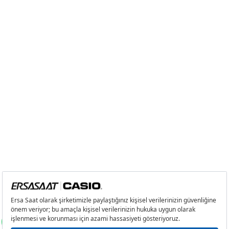
Tek Çekim
64.428,05 ₺
64.428,05 ₺
2
32.214,03 ₺
64.428,06 ₺
3
22.535,17 ₺
67.605,51 ₺
4
17.239,66 ₺
68.958,64 ₺
5
14.071,87 ₺
70.359,35 ₺
6
11.971,02 ₺
71.826,12 ₺
7
10.479,34 ₺
73.355,38 ₺
8
9.368,90 ₺
74.951,20 ₺
9
8.512,10 ₺
76.608,90 ₺