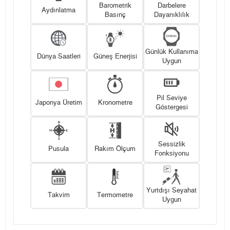
Barometrik
Darbelere
Aydınlatma
Basınç
Dayanıklılık
Günlük Kullanıma
Dünya Saatleri
Güneş Enerjisi
Uygun
Pil Seviye
Japonya Üretim
Kronometre
Göstergesi
Sessizlik
Pusula
Rakım Ölçum
Fonksiyonu
Yurtdışı Seyahat
Takvim
Termometre
Uygun