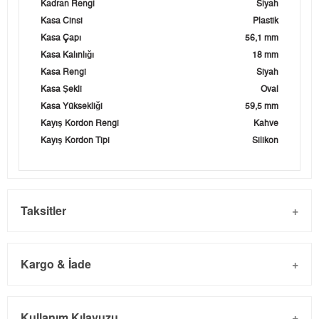
Kadran Rengi
Siyah
Kasa Cinsi
Plastik
Kasa Çapı
56,1 mm
Kasa Kalınlığı
18 mm
Kasa Rengi
Siyah
Kasa Şekli
Oval
Kasa Yüksekliği
59,5 mm
Kayış Kordon Rengi
Kahve
Kayış Kordon Tipi
Silikon
Taksitler
Kargo & İade
Kargo ve Sipariş
Taksit
Taksit Tutarı
Toplam Tutar
Kullanım Kılavuzu