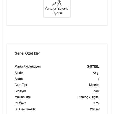
Yurtdışı Seyahat
Uygun
Genel Özellikler
Marka / Koleksiyon
G-STEEL
Ağırlık
72 gr
Alarm
5
Cam Tipi
Mineral
Cinsiyet
Erkek
Makine Tipi
Analog / Digital
Pil Ömrü
3 Yıl
Su Geçirmezlik
200 mt