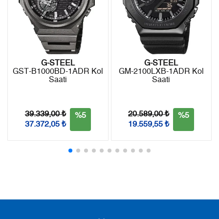
8
3.090,18 ₺
24.721,44 ₺
9
2.807,58 ₺
25.268,22 ₺
G-STEEL
G-STEEL
GST-B1000BD-1ADR Kol
GM-2100LXB-1ADR Kol
Taksit
Taksit Tutarı
Toplam Tutar
Saati
Saati
Tek Çekim
21.250,55 ₺
21.250,55 ₺
39.339,00 ₺
20.589,00 ₺
%5
%5
2
10.625,28 ₺
21.250,56 ₺
37.372,05 ₺
19.559,55 ₺
3
7.432,86 ₺
22.298,58 ₺
4
5.686,22 ₺
22.744,88 ₺
5
4.641,38 ₺
23.206,90 ₺
6
3.948,45 ₺
23.690,70 ₺