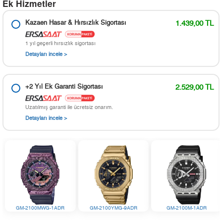
Ek Hizmetler
Kazaen Hasar & Hırsızlık Sigortası
1.439,00 TL
1 yıl geçerli hırsızlık sigortası
Detayları incele >
+2 Yıl Ek Garanti Sigortası
2.529,00 TL
Uzatılmış garanti ile ücretsiz onarım.
Detayları incele >
GM-2100MWG-1ADR
GM-2100YMG-9ADR
GM-2100M-1ADR