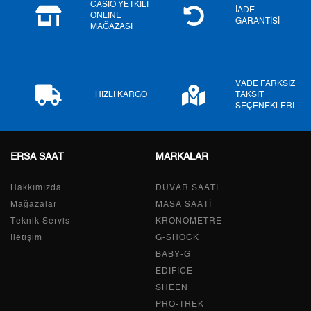
CASIO YETKİLİ
7
3.456,44 ₺
24.195,08 ₺
İADE
ONLINE
GARANTİSİ
MAĞAZASI
8
3.090,18 ₺
24.721,44 ₺
9
2.807,58 ₺
25.268,22 ₺
VADE FARKSIZ
HIZLI KARGO
TAKSİT
SEÇENEKLERİ
Taksit
Taksit Tutarı
Toplam Tutar
ERSA SAAT
MARKALAR
Tek Çekim
21.250,55 ₺
21.250,55 ₺
Hakkımızda
DUVAR SAATİ
2
10.625,28 ₺
21.250,56 ₺
Mağazalar
MASA SAATİ
Teknik Servis
KRONOMETRE
3
7.432,86 ₺
22.298,58 ₺
İletişim
G-SHOCK
BABY-G
4
5.686,22 ₺
22.744,88 ₺
EDIFICE
5
4.641,38 ₺
23.206,90 ₺
SHEEN
PRO-TREK