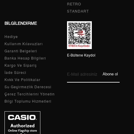
6
3.948,45 ₺
23.690,70 ₺
RETRO
STANDART
7
3.456,44 ₺
24.195,08 ₺
BİLGİLENDİRME
8
3.090,18 ₺
24.721,44 ₺
Hediye
9
2.807,58 ₺
25.268,22 ₺
Kullanım Kılavuzları
Garanti Belgeleri
E-Bültene Kaydol
Banka Hesap Bilgileri
Kargo Ve Sipariş
Taksit
Taksit Tutarı
Toplam Tutar
İade Süreci
Abone ol
Kvkk Ve Politikalar
Tek Çekim
21.250,55 ₺
21.250,55 ₺
Su Geçirmezlik Derecesi
Çerez Tercihlerini Yönetin
2
10.625,28 ₺
21.250,56 ₺
Bilgi Toplumu Hizmetleri
3
7.432,86 ₺
22.298,58 ₺
4
5.686,22 ₺
22.744,88 ₺