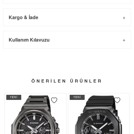
Kargo & İade
Kargo ve Sipariş
Taksit
Taksit Tutarı
Toplam Tutar
Kullanım Kılavuzu
- Sipariş gönderimi 3 iş günü içinde yapılmaktadır. Resmi
Tek Çekim
21.250,55 ₺
21.250,55 ₺
bayram tatillerinde verilen siparişler tatil bitiminde kargoya
2
10.625,28 ₺
21.250,56 ₺
verilir.
- İnternet mağazamızdan yapacağınız tüm alışverişlerde
3
7.432,86 ₺
22.298,58 ₺
Türkiye'nin her yerine 2.500₺ ve üzeri alışverişlerde Yurtiçi
ÖNERİLEN ÜRÜNLER
4
5.686,22 ₺
22.744,88 ₺
Kargo ile ücretsiz gönderilir.
İade
YENİ
YENİ
5
4.641,38 ₺
23.206,90 ₺
- Kargonuz elinize ulaştığı tarihten itibaren 14 gün içerisinde
6
3.948,45 ₺
23.690,70 ₺
iade edebilirsiniz.
7
3.456,44 ₺
24.195,08 ₺