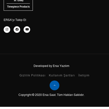
5
4.641,38 ₺
23.206,90 ₺
6
3.948,45 ₺
23.690,70 ₺
ERSA’yı Takip Et
7
3.456,44 ₺
24.195,08 ₺
8
3.090,18 ₺
24.721,44 ₺
9
2.807,58 ₺
25.268,22 ₺
Developed by Ersa Yazılım
Taksit
Taksit Tutarı
Toplam Tutar
Gizlilik Politikası
Kullanım Şartları
İletişim
Tek Çekim
21.250,55 ₺
21.250,55 ₺
2
10.625,28 ₺
21.250,56 ₺
Copyright © 2020 Ersa Saat. Tüm Hakları Saklıdır.
3
7.432,86 ₺
22.298,58 ₺