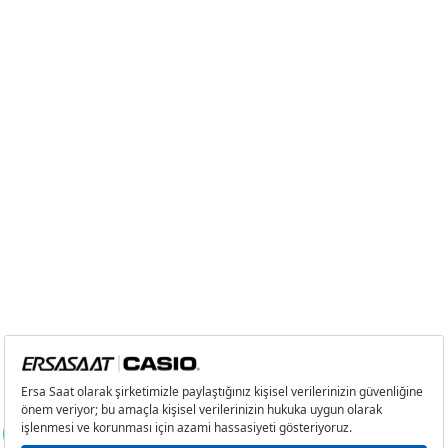
Taksit
Taksit Tutarı
Toplam Tutar
Tek Çekim
21.250,55 ₺
21.250,55 ₺
2
10.625,28 ₺
21.250,56 ₺
3
7.432,86 ₺
22.298,58 ₺
4
5.686,22 ₺
22.744,88 ₺
5
4.641,38 ₺
23.206,90 ₺
6
3.948,45 ₺
23.690,70 ₺
7
3.456,44 ₺
24.195,08 ₺
8
3.090,18 ₺
24.721,44 ₺