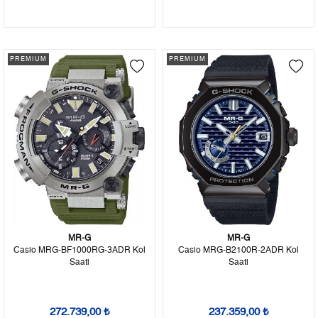
PREMIUM
PREMIUM
MR-G
MR-G
Casio MRG-BF1000RG-3ADR Kol
Casio MRG-B2100R-2ADR Kol
Saati
Saati
272.739,00 ₺
237.359,00 ₺