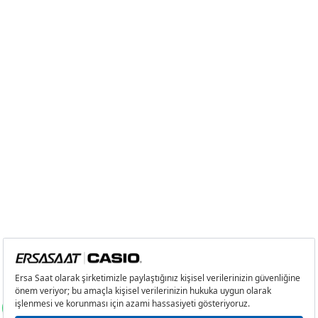
şekilde kullanabilirsiniz.
Casio MR-G saatlerin özel fonksiyonları nelerdir?
Casio’nun MR-G saat serisinde bulunan özel
fonksiyonlar; 200 metreye kadar su geçirmezlik,
güneş enerjisi ile çalışma, kronometre, günlük
alarm, tam otomatik takvim, geri sayım sayacı, tarih,
çift saat, yaz saatine otomatik geçiş gibi
özelliklerdir.