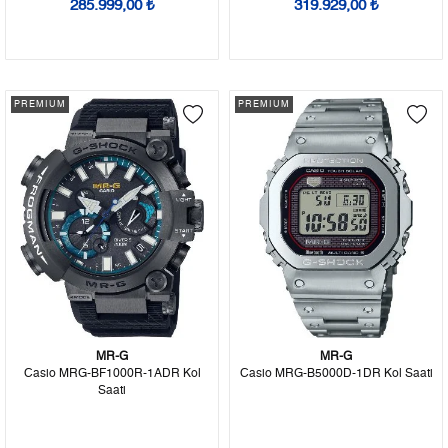
285.999,00 ₺
319.929,00 ₺
PREMIUM
PREMIUM
MR-G
MR-G
Casio MRG-BF1000R-1ADR Kol
Casio MRG-B5000D-1DR Kol Saati
Saati