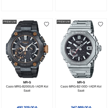
PREMIUM
PREMIUM
MR-G
MR-G
Casio MRG-B2000JS-1ADR Kol
Casio MRG-B2100D-1ADR Kol
Saati
Saati
492.329,00 ₺
247.669,00 ₺