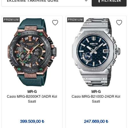
EKLENME TARIHINE GÖRE
FILTRELER
PREMIUM
PREMIUM
MR-G
MR-G
Casio MRG-B2000KT-3ADR Kol
Casio MRG-B2100D-2ADR Kol
Saati
Saati
399.509,00 ₺
247.669,00 ₺