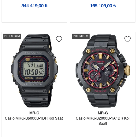
344.419,00 ₺
165.109,00 ₺
PREMIUM
PREMIUM
MR-G
MR-G
Casio MRG-B5000B-1DR Kol Saati
Casio MRG-B2000B-1A4DR Kol
Saati