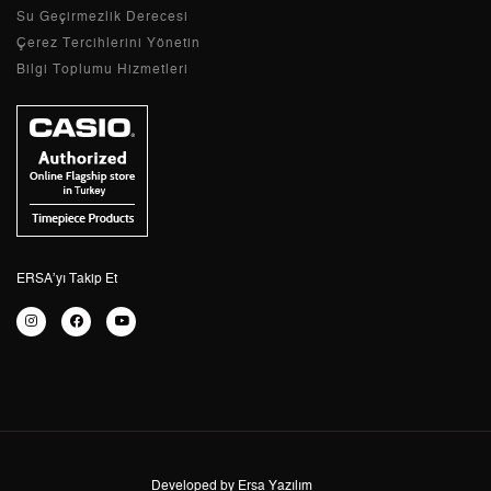
dayanıklı olduğundan çizilmez ve kırılmaz. Bu
Su Geçirmezlik Derecesi
sayede ekranı rahatça okuyabileceğiniz gibi
Çerez Tercihlerini Yönetin
saatinizin havalı görünümünü de koruyabilirsiniz.
Bilgi Toplumu Hizmetleri
Casio Mr-G saatlerin üretiminde kullanılan
materyaller farklı renklerle zenginleştirilir.
Casio MR-G Saatlerin G-Shock
Teknolojisi ile Güçlendirilmiş
Özellikleri
Casio’nun G-Shock teknolojisi kullanılarak
güçlendirilen Mr-G saatler, dayanıklı özellikleri ile
ERSA’yı Takip Et
öne çıkar. 10 bar basınca kadar su geçirmeyen, 10
metre yüksekten düşüşe dayanıklılık gösteren ve 10
yıl pil ömrüne sahip olan bu saatler, ihtiyaçlarınızı
en iyi şekilde karşılar. G-Shock serisinde bulunan
saatler, özellikle itfaiyeci, polis, açık hava sporcusu
ve zorlu aktiviteleri seven kişilere hitap eder.
Casio
Mr G Shock
serisi ise görüntü bakımından daha
lüks olduğundan güçlü kullanımın yanı sıra klasik
şık bir görünüm elde etmenizde de etki sahibidir.
Developed by Ersa Yazılım