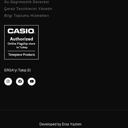
Su Geçirmezlik Derecesi
Çerez Tercihlerini Yönetin
2
8.616,03 ₺
17.232,06 ₺
Bilgi Toplumu Hizmetleri
3
6.027,30 ₺
18.081,90 ₺
4
4.610,95 ₺
18.443,80 ₺
5
3.763,69 ₺
18.818,45 ₺
6
3.201,79 ₺
19.210,74 ₺
ERSA’yı Takip Et
7
2.802,83 ₺
19.619,81 ₺
8
2.505,82 ₺
20.046,56 ₺
9
2.276,66 ₺
20.489,94 ₺
Developed by Ersa Yazılım
Taksit
Taksit Tutarı
Toplam Tutar