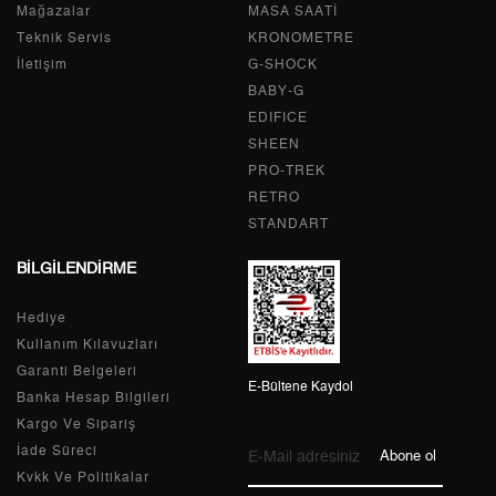
2
8.616,03 ₺
17.232,06 ₺
Mağazalar
MASA SAATİ
Teknik Servis
KRONOMETRE
3
6.027,30 ₺
18.081,90 ₺
İletişim
G-SHOCK
BABY-G
4
4.610,95 ₺
18.443,80 ₺
EDIFICE
5
3.763,69 ₺
18.818,45 ₺
SHEEN
PRO-TREK
6
3.201,79 ₺
19.210,74 ₺
RETRO
STANDART
7
2.802,83 ₺
19.619,81 ₺
BİLGİLENDİRME
8
2.505,82 ₺
20.046,56 ₺
Hediye
9
2.276,66 ₺
20.489,94 ₺
Kullanım Kılavuzları
Garanti Belgeleri
E-Bültene Kaydol
Banka Hesap Bilgileri
Kargo Ve Sipariş
Taksit
Taksit Tutarı
Toplam Tutar
İade Süreci
Abone ol
Kvkk Ve Politikalar
Tek Çekim
17.232,05 ₺
17.232,05 ₺