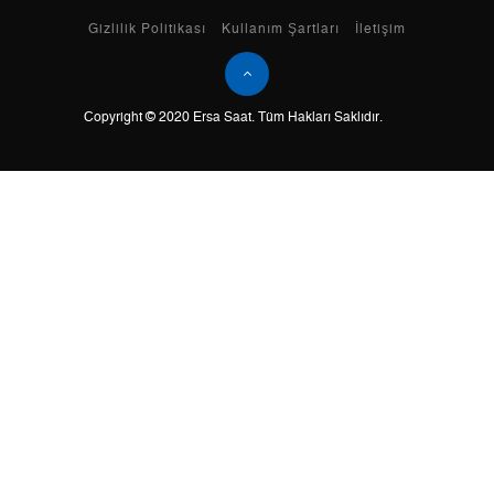
Gizlilik Politikası
Kullanım Şartları
İletişim
Tek Çekim
17.232,05 ₺
17.232,05 ₺
2
8.616,03 ₺
17.232,06 ₺
Copyright © 2020 Ersa Saat. Tüm Hakları Saklıdır.
3
6.027,30 ₺
18.081,90 ₺
4
4.610,95 ₺
18.443,80 ₺
5
3.763,69 ₺
18.818,45 ₺
6
3.201,79 ₺
19.210,74 ₺
7
2.802,83 ₺
19.619,81 ₺
8
2.505,82 ₺
20.046,56 ₺
9
2.276,66 ₺
20.489,94 ₺