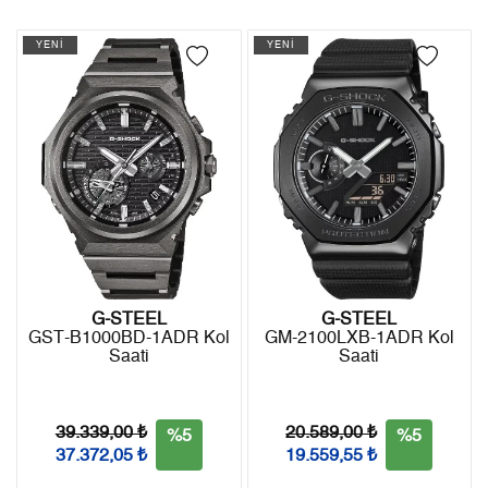
4
4.610,95 ₺
18.443,80 ₺
Kargo ile ücretsiz gönderilir.
İade
YENİ
YENİ
5
3.763,69 ₺
18.818,45 ₺
- Kargonuz elinize ulaştığı tarihten itibaren 14 gün içerisinde
6
3.201,79 ₺
19.210,74 ₺
iade edebilirsiniz.
7
2.802,83 ₺
19.619,81 ₺
8
2.505,82 ₺
20.046,56 ₺
9
2.276,66 ₺
20.489,94 ₺
G-STEEL
G-STEEL
GST-B1000BD-1ADR Kol
GM-2100LXB-1ADR Kol
Taksit
Taksit Tutarı
Toplam Tutar
Saati
Saati
Tek Çekim
17.232,05 ₺
17.232,05 ₺
39.339,00 ₺
20.589,00 ₺
%5
%5
2
8.616,03 ₺
17.232,06 ₺
37.372,05 ₺
19.559,55 ₺