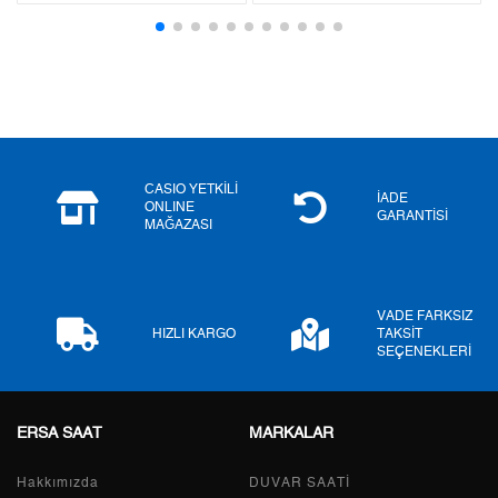
3
6.027,30 ₺
18.081,90 ₺
4
4.610,95 ₺
18.443,80 ₺
5
3.763,69 ₺
18.818,45 ₺
6
3.201,79 ₺
19.210,74 ₺
CASIO YETKİLİ
7
2.802,83 ₺
19.619,81 ₺
İADE
ONLINE
GARANTİSİ
MAĞAZASI
8
2.505,82 ₺
20.046,56 ₺
9
2.276,66 ₺
20.489,94 ₺
VADE FARKSIZ
HIZLI KARGO
TAKSİT
SEÇENEKLERİ
Taksit
Taksit Tutarı
Toplam Tutar
ERSA SAAT
MARKALAR
Tek Çekim
17.232,05 ₺
17.232,05 ₺
Hakkımızda
DUVAR SAATİ