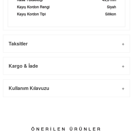
Kasa Yüksekliği
49,6 mm
Kayış Kordon Rengi
Siyah
Kayış Kordon Tipi
Silikon
Taksitler
Kargo & İade
Kargo ve Sipariş
Taksit
Taksit Tutarı
Toplam Tutar
Kullanım Kılavuzu
- Sipariş gönderimi 3 iş günü içinde yapılmaktadır. Resmi
Tek Çekim
17.232,05 ₺
17.232,05 ₺
bayram tatillerinde verilen siparişler tatil bitiminde kargoya
2
8.616,03 ₺
17.232,06 ₺
verilir.
- İnternet mağazamızdan yapacağınız tüm alışverişlerde
3
6.027,30 ₺
18.081,90 ₺
Türkiye'nin her yerine 2.500₺ ve üzeri alışverişlerde Yurtiçi
ÖNERİLEN ÜRÜNLER