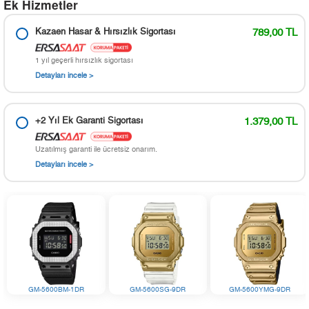
Ek Hizmetler
Kazaen Hasar & Hırsızlık Sigortası
789,00 TL
1 yıl geçerli hırsızlık sigortası
Detayları incele >
+2 Yıl Ek Garanti Sigortası
1.379,00 TL
Uzatılmış garanti ile ücretsiz onarım.
Detayları incele >
GM-5600BM-1DR
GM-5600SG-9DR
GM-5600YMG-9DR