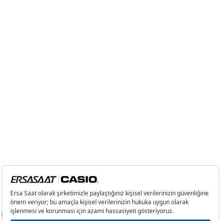
5
3.763,69 ₺
18.818,45 ₺
6
3.201,79 ₺
19.210,74 ₺
7
2.802,83 ₺
19.619,81 ₺
8
2.505,82 ₺
20.046,56 ₺
9
2.276,66 ₺
20.489,94 ₺
Taksit
Taksit Tutarı
Toplam Tutar
Tek Çekim
17.232,05 ₺
17.232,05 ₺
2
8.616,03 ₺
17.232,06 ₺
3
6.027,30 ₺
18.081,90 ₺