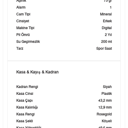
Ağırlık
73 gr
Alarm
1
Cam Tipi
Mineral
Cinsiyet
Erkek
Makine Tipi
Digital
Pil Ömrü
2 Yıl
Su Geçirmezlik
200 mt
Tarz
Spor Saat
Kasa & Kayış & Kadran
Kadran Rengi
Siyah
Kasa Cinsi
Plastik
Kasa Çapı
43,2 mm
Kasa Kalınlığı
12,9 mm
Kasa Rengi
Rosegold
Kasa Şekli
Köşeli