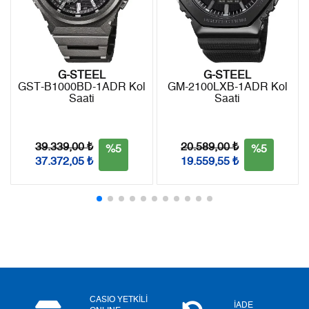
8
1.307,15 ₺
10.457,20 ₺
9
1.187,61 ₺
10.688,49 ₺
G-STEEL
G-STEEL
GST-B1000BD-1ADR Kol
GM-2100LXB-1ADR Kol
Saati
Saati
Taksit
Taksit Tutarı
Toplam Tutar
Tek Çekim
8.989,00 ₺
8.989,00 ₺
39.339,00 ₺
20.589,00 ₺
%5
%5
37.372,05 ₺
19.559,55 ₺
2
4.494,50 ₺
8.989,00 ₺
3
3.144,11 ₺
9.432,33 ₺
4
2.405,28 ₺
9.621,12 ₺
5
1.963,31 ₺
9.816,55 ₺
6
1.670,20 ₺
10.021,20 ₺
CASIO YETKİLİ
İADE