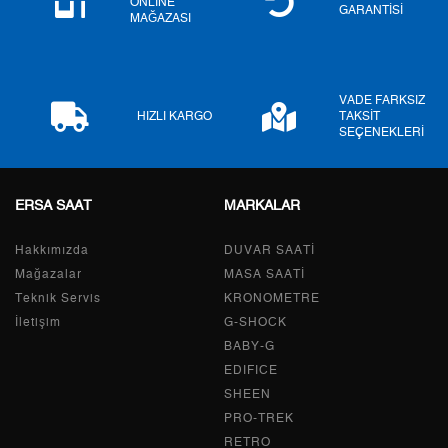
ONLINE
GARANTİSİ
MAĞAZASI
7
1.462,08 ₺
10.234,56 ₺
8
1.307,15 ₺
10.457,20 ₺
VADE FARKSIZ
9
1.187,61 ₺
10.688,49 ₺
HIZLI KARGO
TAKSİT
SEÇENEKLERİ
ERSA SAAT
MARKALAR
Taksit
Taksit Tutarı
Toplam Tutar
Hakkımızda
Tek Çekim
8.989,00 ₺
DUVAR SAATİ
8.989,00 ₺
Mağazalar
MASA SAATİ
2
4.494,50 ₺
8.989,00 ₺
Teknik Servis
KRONOMETRE
İletişim
G-SHOCK
3
3.144,11 ₺
9.432,33 ₺
BABY-G
EDIFICE
4
2.405,28 ₺
9.621,12 ₺
SHEEN
PRO-TREK
5
1.963,31 ₺
9.816,55 ₺
RETRO