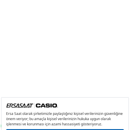
9
1.187,61 ₺
10.688,49 ₺
Taksit
Taksit Tutarı
Toplam Tutar
Tek Çekim
8.989,00 ₺
8.989,00 ₺
2
4.494,50 ₺
8.989,00 ₺
3
3.144,11 ₺
9.432,33 ₺
4
2.405,28 ₺
9.621,12 ₺
5
1.963,31 ₺
9.816,55 ₺
6
1.670,20 ₺
10.021,20 ₺
7
1.462,08 ₺
10.234,56 ₺