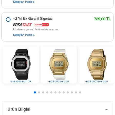
Detayları incele >
+2 Yıl Ek Garanti Sigortası
729,00 TL
Uzatılmış garanti ile ücretsiz onarım.
Detayları incele >
GM-5600BM-1DR
GM-5600SG-9DR
GM-5600YMG-9DR
Ürün Bilgisi