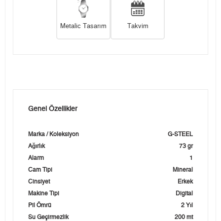
Metalic Tasarım
Takvim
Genel Özellikler
Marka / Koleksiyon
G-STEEL
Ağırlık
73 gr
Alarm
1
Cam Tipi
Mineral
Cinsiyet
Erkek
Makine Tipi
Digital
Pil Ömrü
2 Yıl
Su Geçirmezlik
200 mt