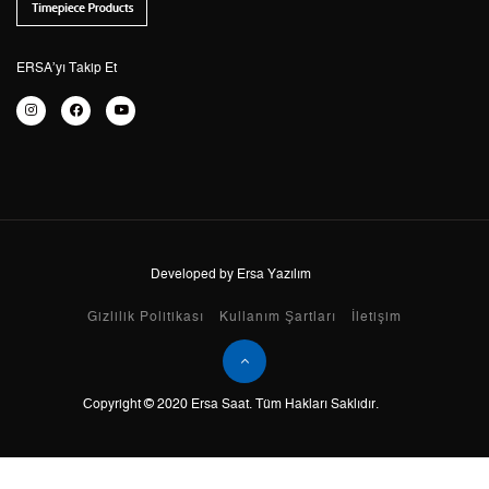
5
1.963,31 ₺
9.816,55 ₺
6
1.670,20 ₺
10.021,20 ₺
ERSA’yı Takip Et
7
1.462,08 ₺
10.234,56 ₺
8
1.307,15 ₺
10.457,20 ₺
9
1.187,61 ₺
10.688,49 ₺
Developed by Ersa Yazılım
Taksit
Taksit Tutarı
Toplam Tutar
Gizlilik Politikası
Kullanım Şartları
İletişim
Tek Çekim
8.989,00 ₺
8.989,00 ₺
Copyright © 2020 Ersa Saat. Tüm Hakları Saklıdır.
2
4.494,50 ₺
8.989,00 ₺
3
3.144,11 ₺
9.432,33 ₺