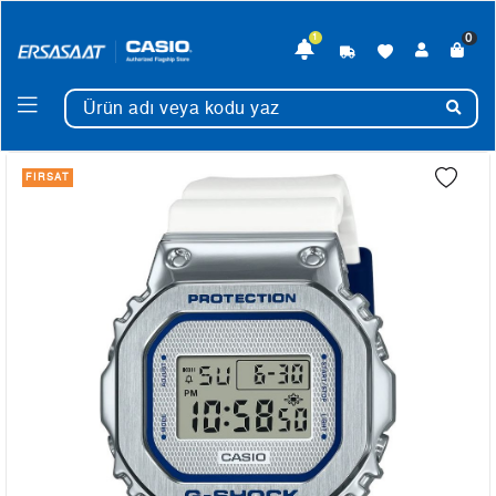
0
1
FIRSAT