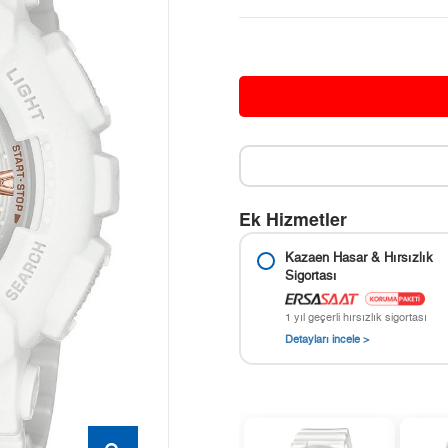
Ek Hizmetler
Kazaen Hasar & Hırsızlık
Sigortası
1 yıl geçerli hırsızlık sigortası
Detayları incele >