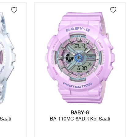
4
1.787,17 ₺
7.148,68 ₺
5
1.458,77 ₺
7.293,85 ₺
6
1.240,99 ₺
7.445,94 ₺
7
1.086,35 ₺
7.604,45 ₺
8
971,24 ₺
7.769,92 ₺
9
882,42 ₺
7.941,78 ₺
Taksit
Taksit Tutarı
Toplam Tutar
Tek Çekim
6.679,00 ₺
6.679,00 ₺
BABY-G
Saati
BA-110MC-6ADR Kol Saati
2
3.339,50 ₺
6.679,00 ₺