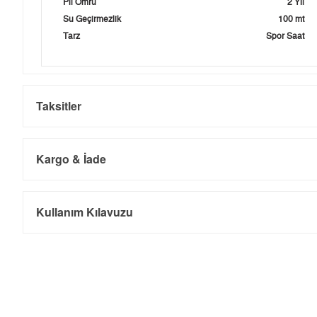
Pil Ömrü
2 Yıl
Su Geçirmezlik
100 mt
Tarz
Spor Saat
Taksitler
Kargo & İade
Kargo ve Sipariş
Taksit
Taksit Tutarı
Toplam Tutar
Kullanım Kılavuzu
Tek Çekim
6.679,00 ₺
6.679,00 ₺
- Sipariş gönderimi 3 iş günü içinde yapılmaktadır. Resmi bayram ta
- İnternet mağazamızdan yapacağınız tüm alışverişlerde Türkiye'ni
2
3.339,50 ₺
6.679,00 ₺
İade
3
2.336,13 ₺
7.008,39 ₺
- Kargonuz elinize ulaştığı tarihten itibaren 14 gün içerisinde iade