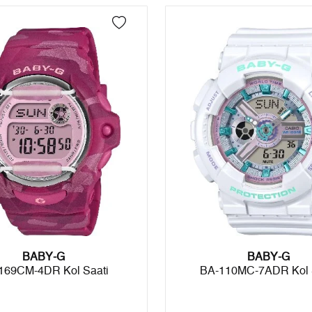
4
1.787,17 ₺
7.148,68 ₺
5
1.458,77 ₺
7.293,85 ₺
6
1.240,99 ₺
7.445,94 ₺
7
1.086,35 ₺
7.604,45 ₺
8
971,24 ₺
7.769,92 ₺
9
882,42 ₺
7.941,78 ₺
Taksit
Taksit Tutarı
Toplam Tutar
BABY-G
Tek Çekim
6.679,00 ₺
6.679,00 ₺
BABY-G
169CM-4DR Kol Saati
BA-110MC-7ADR Kol 
2
3.339,50 ₺
6.679,00 ₺