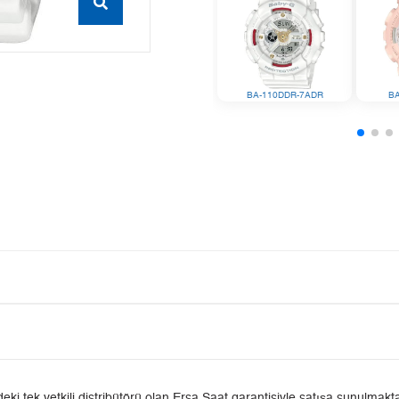
BA-110DDR-7ADR
B
tek yetkili distribütörü olan Ersa Saat garantisiyle satışa sunulmaktad