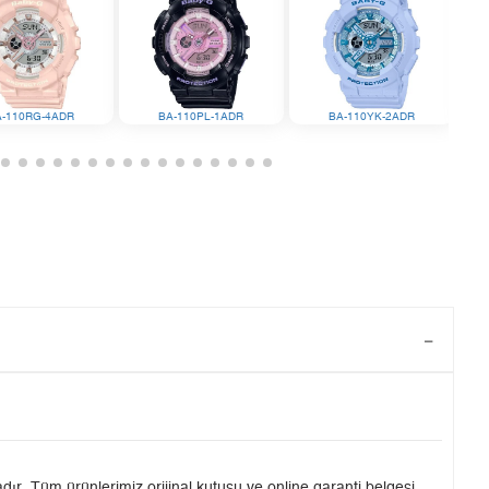
A-110RG-4ADR
BA-110PL-1ADR
BA-110YK-2ADR
ır. Tüm ürünlerimiz orijinal kutusu ve online garanti belgesi