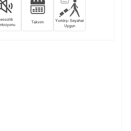
essizlik
Yurtdışı Seyahat
Takvim
nksiyonu
Uygun