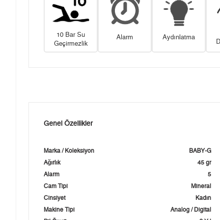
10 Bar Su
Alarm
Aydınlatma
D
Geçirmezlik
Genel Özellikler
Marka / Koleksiyon
BABY-G
Ağırlık
45 gr
Alarm
5
Cam Tipi
Mineral
Cinsiyet
Kadın
Makine Tipi
Analog / Digital