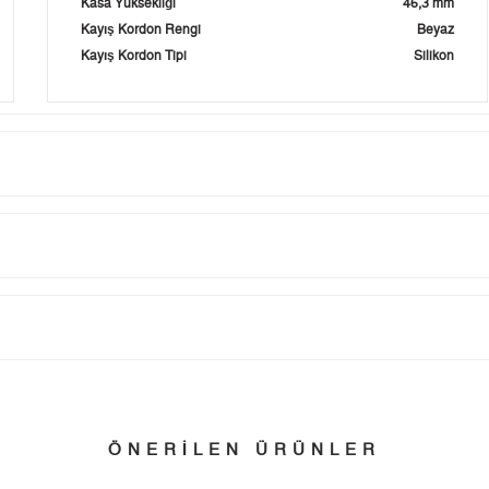
Kasa Yüksekliği
46,3 mm
Kayış Kordon Rengi
Beyaz
Kayış Kordon Tipi
Silikon
Taksit
Taksit Tutarı
Toplam Tutar
Tek Çekim
6.679,00 ₺
6.679,00 ₺
tillerinde verilen siparişler tatil bitiminde kargoya verilir.
n her yerine 2.500₺ ve üzeri alışverişlerde Yurtiçi Kargo ile ücretsiz g
2
3.339,50 ₺
6.679,00 ₺
ÖNERİLEN ÜRÜNLER
3
2.336,13 ₺
7.008,39 ₺
 edebilirsiniz.