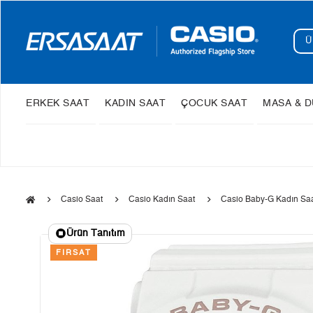
ERKEK SAAT
KADIN SAAT
ÇOCUK SAAT
MASA & D
Casio Saat
Casio Kadın Saat
Casio Baby-G Kadın Sa
Ürün Tanıtım
FIRSAT