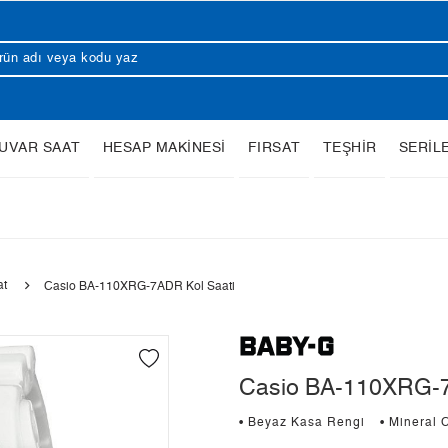
UVAR SAAT
HESAP MAKİNESİ
FIRSAT
TEŞHİR
SERİL
at
Casio BA-110XRG-7ADR Kol Saati
Casio BA-110XRG-7
• Beyaz Kasa Rengi
• Mineral