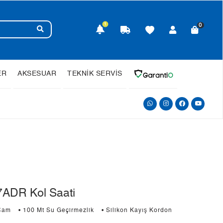
1
0
ER
AKSESUAR
TEKNİK SERVİS
ADR Kol Saati
 Cam
• 100 Mt Su Geçirmezlik
• Silikon Kayış Kordon