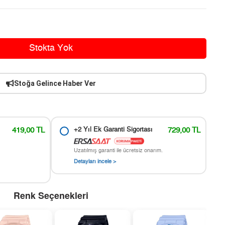
Stokta Yok
Stoğa Gelince Haber Ver
419,00 TL
+2 Yıl Ek Garanti Sigortası
729,00 TL
Uzatılmış garanti ile ücretsiz onarım.
Detayları incele >
Renk Seçenekleri