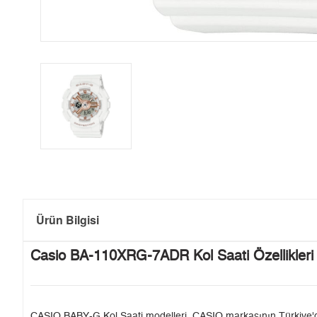
Ürün Bilgisi
Casio BA-110XRG-7ADR Kol Saati Özellikleri
CASIO BABY-G Kol Saati modelleri, CASIO markasının Türkiye'deki 