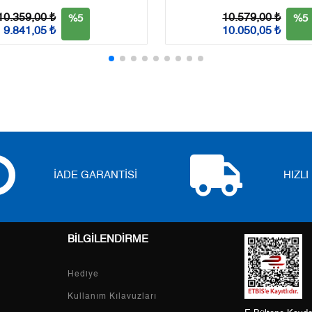
3
2.336,13 ₺
7.008,39 ₺
10.359,00 ₺
10.579,00 ₺
%5
%5
9.841,05 ₺
10.050,05 ₺
4
1.787,17 ₺
7.148,68 ₺
5
1.458,77 ₺
7.293,85 ₺
6
1.240,99 ₺
7.445,94 ₺
7
1.086,35 ₺
7.604,45 ₺
8
971,24 ₺
7.769,92 ₺
İADE GARANTİSİ
HIZL
9
882,42 ₺
7.941,78 ₺
BİLGİLENDİRME
Taksit
Taksit Tutarı
Toplam Tutar
Hediye
Tek Çekim
6.679,00 ₺
6.679,00 ₺
Kullanım Kılavuzları