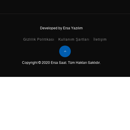
9
1.406,86 ₺
12.661,74 ₺
Developed by Ersa Yazılım
Taksit
Taksit Tutarı
Toplam Tutar
Gizlilik Politikası
Kullanım Şartları
İletişim
Tek Çekim
10.648,55 ₺
10.648,55 ₺
Copyright © 2020 Ersa Saat. Tüm Hakları Saklıdır.
2
5.324,28 ₺
10.648,56 ₺
3
3.724,57 ₺
11.173,71 ₺
4
2.849,34 ₺
11.397,36 ₺
5
2.325,77 ₺
11.628,85 ₺
6
1.978,55 ₺
11.871,30 ₺
7
1.732,01 ₺
12.124,07 ₺