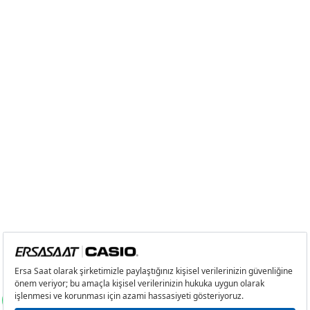
Tek Çekim
10.648,55 ₺
10.648,55 ₺
2
5.324,28 ₺
10.648,56 ₺
3
3.724,57 ₺
11.173,71 ₺
4
2.849,34 ₺
11.397,36 ₺
5
2.325,77 ₺
11.628,85 ₺
6
1.978,55 ₺
11.871,30 ₺
7
1.732,01 ₺
12.124,07 ₺
8
1.548,47 ₺
12.387,76 ₺
9
1.406,86 ₺
12.661,74 ₺