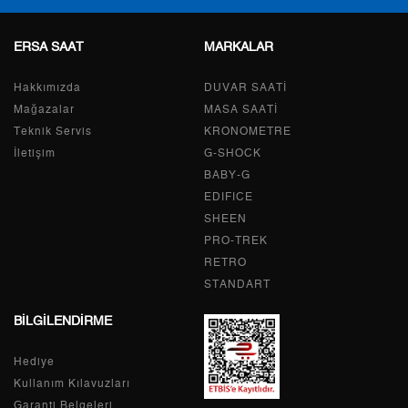
ERSA SAAT
MARKALAR
Taksit
Taksit Tutarı
Toplam Tutar
Hakkımızda
Tek Çekim
10.648,55 ₺
DUVAR SAATİ
10.648,55 ₺
Mağazalar
MASA SAATİ
2
5.324,28 ₺
10.648,56 ₺
Teknik Servis
KRONOMETRE
İletişim
G-SHOCK
3
3.724,57 ₺
11.173,71 ₺
BABY-G
EDIFICE
4
2.849,34 ₺
11.397,36 ₺
SHEEN
PRO-TREK
5
2.325,77 ₺
11.628,85 ₺
RETRO
6
1.978,55 ₺
11.871,30 ₺
STANDART
BİLGİLENDİRME
7
1.732,01 ₺
12.124,07 ₺
Hediye
8
1.548,47 ₺
12.387,76 ₺
Kullanım Kılavuzları
9
1.406,86 ₺
12.661,74 ₺
Garanti Belgeleri