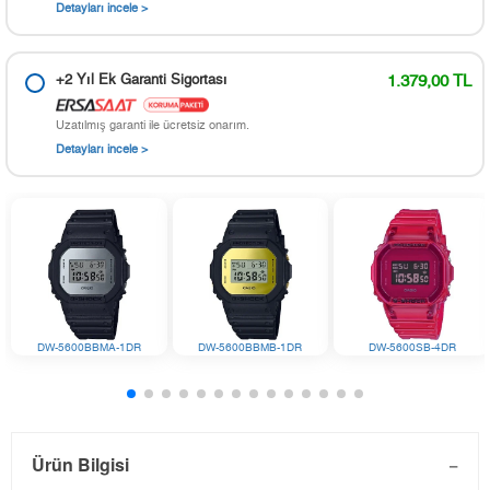
Detayları incele >
+2 Yıl Ek Garanti Sigortası
1.379,00 TL
Uzatılmış garanti ile ücretsiz onarım.
Detayları incele >
DW-5600BBMA-1DR
DW-5600BBMB-1DR
DW-5600SB-4DR
Ürün Bilgisi