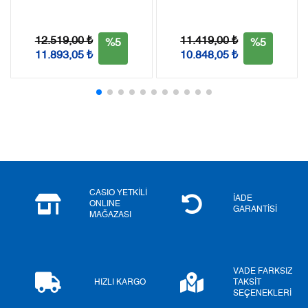
Taksit
Taksit Tutarı
Toplam Tutar
Tek Çekim
10.648,55 ₺
10.648,55 ₺
12.519,00 ₺
11.419,00 ₺
%5
%5
11.893,05 ₺
10.848,05 ₺
2
5.324,28 ₺
10.648,56 ₺
3
3.724,57 ₺
11.173,71 ₺
4
2.849,34 ₺
11.397,36 ₺
5
2.325,77 ₺
11.628,85 ₺
6
1.978,55 ₺
11.871,30 ₺
CASIO YETKİLİ
İADE
ONLINE
GARANTİSİ
MAĞAZASI
7
1.732,01 ₺
12.124,07 ₺
8
1.548,47 ₺
12.387,76 ₺
VADE FARKSIZ
9
1.406,86 ₺
12.661,74 ₺
HIZLI KARGO
TAKSİT
SEÇENEKLERİ